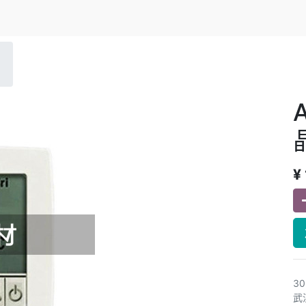
¥
3
武