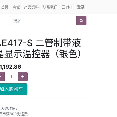
首页
商城
产品资料
联系我们
云辅材
登录
AE417-S 二管制带液
晶显示温控器（银色）
1,192.86
加入购物车
0 天退款保证
汉市满800免运费