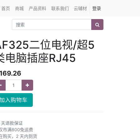
首页
商城
产品资料
联系我们
云辅材
登录
AF325二位电视/超5
类电脑插座RJ45
169.26
加入购物车
0 天退款保证
汉市满800免运费
在购买，2 天内到货