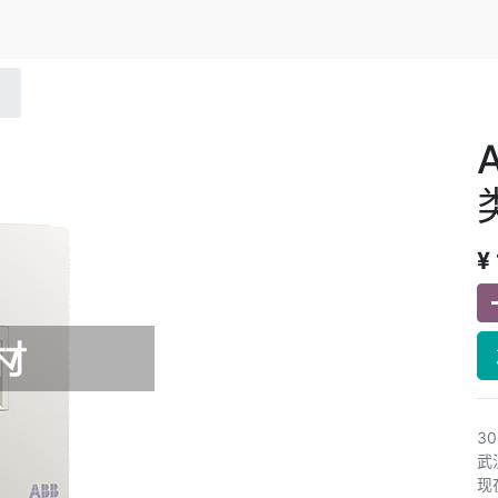
¥
3
武
现