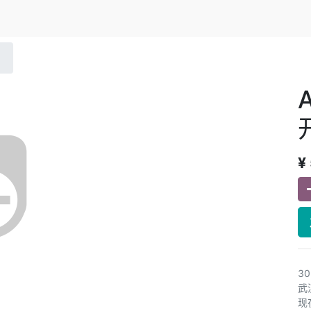
¥
3
武
现