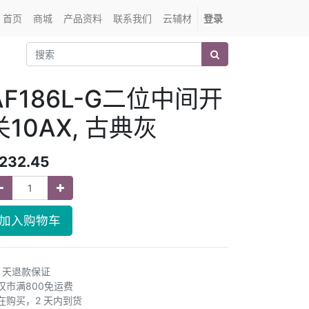
首页
商城
产品资料
联系我们
云辅材
登录
AF186L-G二位中间开
关10AX, 古典灰
232.45
加入购物车
0 天退款保证
汉市满800免运费
在购买，2 天内到货