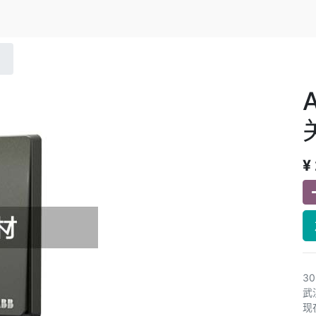
¥
3
武
现