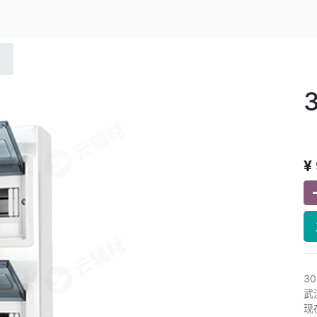
¥
3
武
现