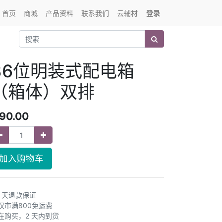
首页
商城
产品资料
联系我们
云辅材
登录
36位明装式配电箱
（箱体）双排
90.00
加入购物车
0 天退款保证
汉市满800免运费
在购买，2 天内到货