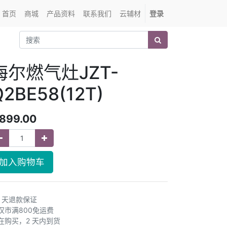
首页
商城
产品资料
联系我们
云辅材
登录
海尔燃气灶JZT-
Q2BE58(12T)
899.00
加入购物车
0 天退款保证
汉市满800免运费
在购买，2 天内到货