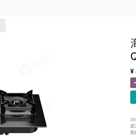
¥
3
武
现