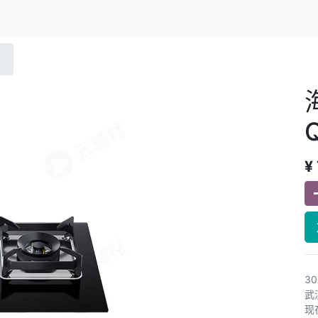
¥
3
武
现