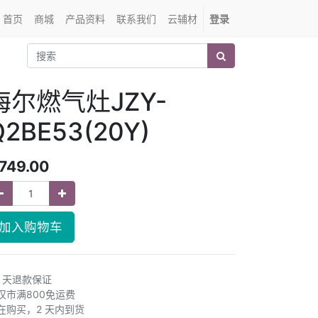
首页
商城
产品资料
联系我们
云辅材
登录
海尔燃气灶JZY-
Q2BE53(20Y)
749.00
加入购物车
0 天退款保证
汉市满800免运费
在购买，2 天内到货