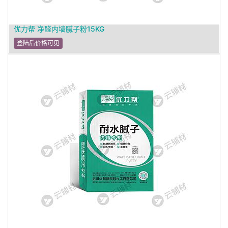
优力帮 净醛内墙腻子粉15KG
登陆后价格可见