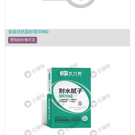
金装坊抗裂砂浆50KG
登陆后价格可见