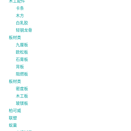
木工配件
卡条
木方
白乳胶
轻钢龙骨
板材类
九厘板
欧松板
石膏板
背板
阻燃板
板材类
密度板
木工板
玻镁板
柏可威
联塑
蚁巢