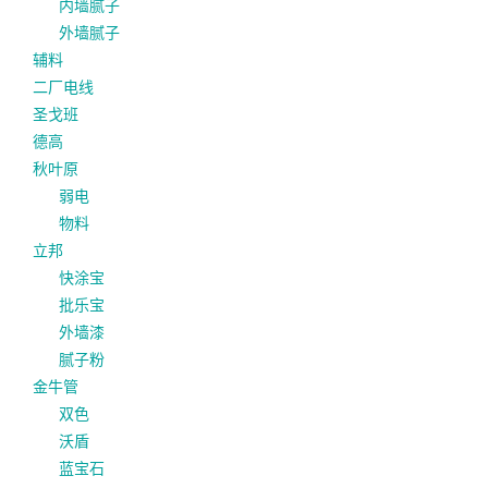
内墙腻子
外墙腻子
辅料
二厂电线
圣戈班
德高
秋叶原
弱电
物料
立邦
快涂宝
批乐宝
外墙漆
腻子粉
金牛管
双色
沃盾
蓝宝石