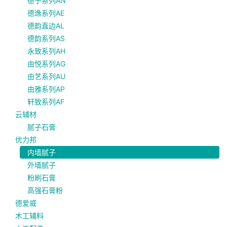
德宁系列AN
德逸系列AE
德韵直边AL
德韵系列AS
永致系列AH
由悦系列AG
由艺系列AU
由雅系列AP
轩致系列AF
云辅材
腻子石膏
优力邦
内墙腻子
外墙腻子
粉刷石膏
高强石膏粉
德爱威
木工辅料