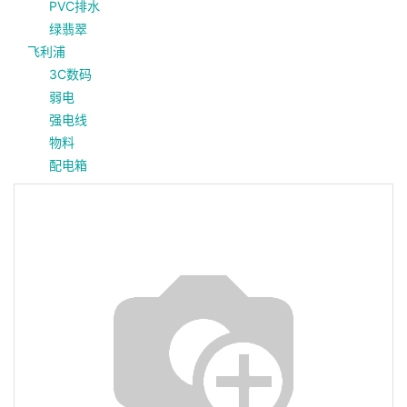
PVC排水
绿翡翠
飞利浦
3C数码
弱电
强电线
物料
配电箱