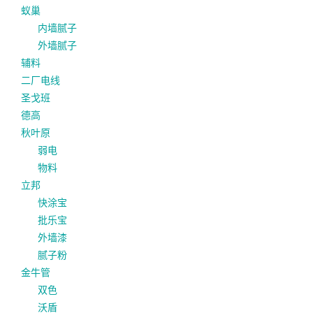
蚁巢
内墙腻子
外墙腻子
辅料
二厂电线
圣戈班
德高
秋叶原
弱电
物料
立邦
快涂宝
批乐宝
外墙漆
腻子粉
金牛管
双色
沃盾