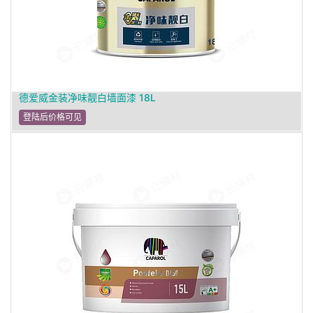
德爱威金装净味靓白墙面漆 18L
登陆后价格可见