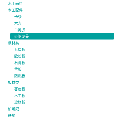
木工辅料
木工配件
卡条
木方
白乳胶
轻钢龙骨
板材类
九厘板
欧松板
石膏板
背板
阻燃板
板材类
密度板
木工板
玻镁板
柏可威
联塑