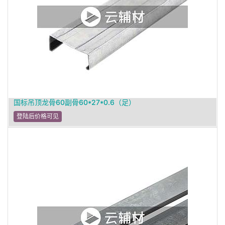
国标吊顶龙骨60副骨60*27*0.6（足）
登陆后价格可见