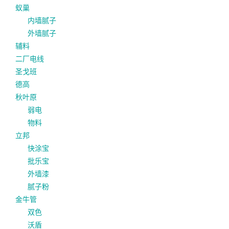
蚁巢
内墙腻子
外墙腻子
辅料
二厂电线
圣戈班
德高
秋叶原
弱电
物料
立邦
快涂宝
批乐宝
外墙漆
腻子粉
金牛管
双色
沃盾