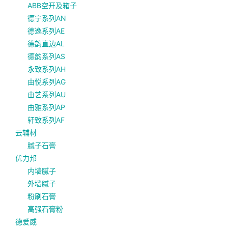
ABB空开及箱子
德宁系列AN
德逸系列AE
德韵直边AL
德韵系列AS
永致系列AH
由悦系列AG
由艺系列AU
由雅系列AP
轩致系列AF
云辅材
腻子石膏
优力邦
内墙腻子
外墙腻子
粉刷石膏
高强石膏粉
德爱威