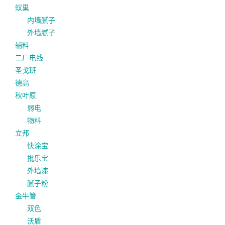
蚁巢
内墙腻子
外墙腻子
辅料
二厂电线
圣戈班
德高
秋叶原
弱电
物料
立邦
快涂宝
批乐宝
外墙漆
腻子粉
金牛管
双色
沃盾