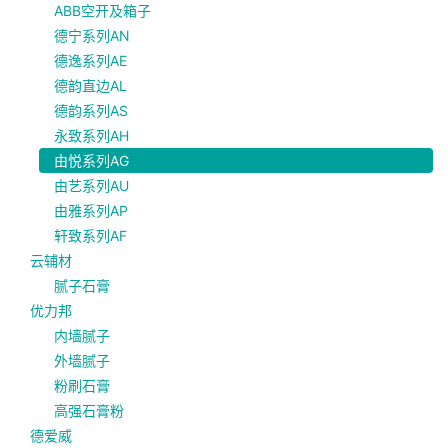
ABB空开及箱子
德宁系列AN
德逸系列AE
德韵直边AL
德韵系列AS
永致系列AH
由悦系列AG
由艺系列AU
由雅系列AP
轩致系列AF
云辅材
腻子石膏
优力邦
内墙腻子
外墙腻子
粉刷石膏
高强石膏粉
德爱威