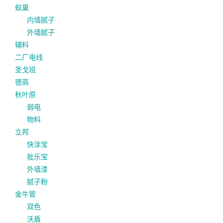
蚁巢
内墙腻子
外墙腻子
辅料
二厂电线
圣戈班
德高
秋叶原
弱电
物料
立邦
快涂宝
批乐宝
外墙漆
腻子粉
金牛管
双色
沃盾