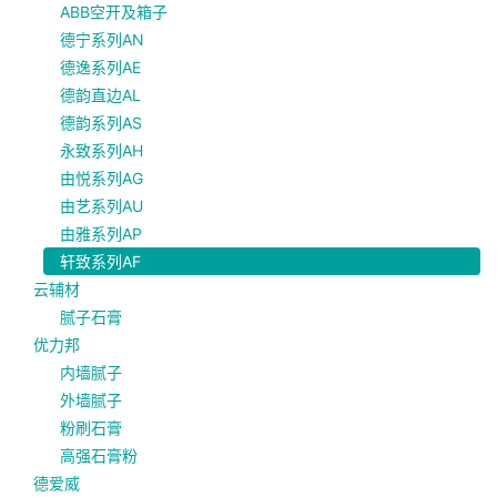
ABB空开及箱子
德宁系列AN
德逸系列AE
德韵直边AL
德韵系列AS
永致系列AH
由悦系列AG
由艺系列AU
由雅系列AP
轩致系列AF
云辅材
腻子石膏
优力邦
内墙腻子
外墙腻子
粉刷石膏
高强石膏粉
德爱威