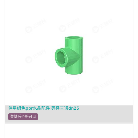
伟星绿色ppr水晶配件 等径三通dn25
登陆后价格可见