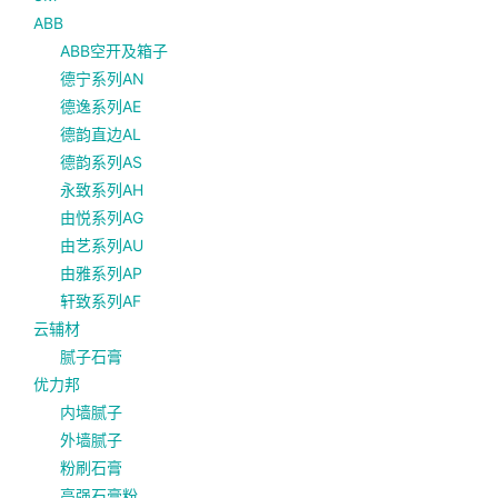
ABB
ABB空开及箱子
德宁系列AN
德逸系列AE
德韵直边AL
德韵系列AS
永致系列AH
由悦系列AG
由艺系列AU
由雅系列AP
轩致系列AF
云辅材
腻子石膏
优力邦
内墙腻子
外墙腻子
粉刷石膏
高强石膏粉