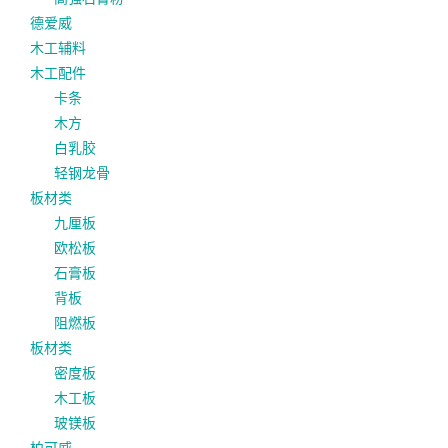
德爱威
木工辅料
木工配件
卡条
木方
白乳胶
轻钢龙骨
板材类
九厘板
欧松板
石膏板
背板
阻燃板
板材类
密度板
木工板
玻镁板
柏可威