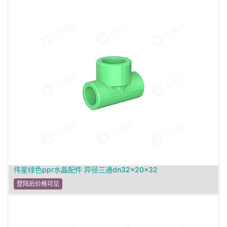
伟星绿色ppr水晶配件 异径三通dn32×20×32
登陆后价格可见