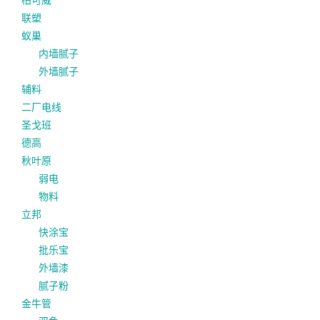
联塑
蚁巢
内墙腻子
外墙腻子
辅料
二厂电线
圣戈班
德高
秋叶原
弱电
物料
立邦
快涂宝
批乐宝
外墙漆
腻子粉
金牛管